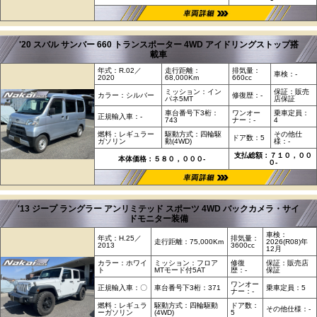
'20 スバル サンバー 660 トランスポーター 4WD アイドリングストップ搭
載車
年式：R.02／
走行距離：
排気量：
車検：-
2020
68,000Km
660cc
ミッション：イン
保証：販売
カラー：シルバー
修復歴：-
パネ5MT
店保証
車台番号下3桁：
ワンオー
乗車定員：
正規輸入車：-
743
ナー：-
4
燃料：レギュラー
駆動方式：四輪駆
その他仕
ドア数：5
ガソリン
動(4WD)
様：-
支払総額：７１０，００
本体価格：５８０，０００-
０-
'13 ジープ ラングラー アンリミテッド スポーツ 4WD バックカメラ・サイ
ドモニター装備
車検：
年式：H.25／
排気量：
走行距離：75,000Km
2026(R08)年
2013
3600cc
12月
カラー：ホワイ
ミッション：フロア
修復
保証：販売店
ト
MTモード付5AT
歴：-
保証
ワンオー
正規輸入車：〇
車台番号下3桁：371
乗車定員：5
ナー：-
燃料：レギュラ
駆動方式：四輪駆動
ドア数：
その他仕様：-
ーガソリン
(4WD)
5