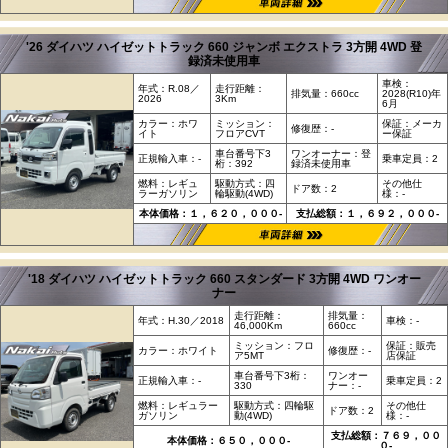
'26 ダイハツ ハイゼットトラック 660 ジャンボ エクストラ 3方開 4WD 登
録済未使用車
車検：
年式：R.08／
走行距離：
排気量：660cc
2028(R10)年
2026
3Km
6月
カラー：ホワ
ミッション：
保証：メーカ
修復歴：-
イト
フロアCVT
ー保証
車台番号下3
ワンオーナー：登
正規輸入車：-
乗車定員：2
桁：392
録済未使用車
燃料：レギュ
駆動方式：四
その他仕
ドア数：2
ラーガソリン
輪駆動(4WD)
様：-
本体価格：１，６２０，０００-
支払総額：１，６９２，０００-
'18 ダイハツ ハイゼットトラック 660 スタンダード 3方開 4WD ワンオー
ナー
走行距離：
排気量：
年式：H.30／2018
車検：-
46,000Km
660cc
ミッション：フロ
保証：販売
カラー：ホワイト
修復歴：-
ア5MT
店保証
車台番号下3桁：
ワンオー
正規輸入車：-
乗車定員：2
330
ナー：-
燃料：レギュラー
駆動方式：四輪駆
その他仕
ドア数：2
ガソリン
動(4WD)
様：-
支払総額：７６９，００
本体価格：６５０，０００-
０-