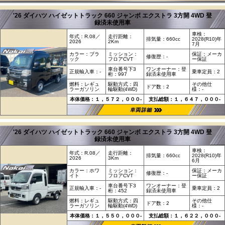
'26 ダイハツ ハイゼットトラック 660 ジャンボ エクストラ 3方開 4WD 登
録済未使用車
車検：
年式：R.08／
走行距離：
排気量：660cc
2028(R10)年
2026
2Km
7月
カラー：ブラ
ミッション：
保証：メーカ
修復歴：-
ック
フロアCVT
ー保証
車台番号下3
ワンオーナー：登
正規輸入車：-
乗車定員：2
桁：997
録済未使用車
燃料：レギュ
駆動方式：四
その他仕
ドア数：2
ラーガソリン
輪駆動(4WD)
様：-
本体価格：１，５７２，０００-
支払総額：１，６４７，０００-
'26 ダイハツ ハイゼットトラック 660 ジャンボ エクストラ 3方開 4WD 登
録済未使用車
車検：
年式：R.08／
走行距離：
排気量：660cc
2028(R10)年
2026
3Km
6月
カラー：ホワ
ミッション：
保証：メーカ
修復歴：-
イト
フロアCVT
ー保証
車台番号下3
ワンオーナー：登
正規輸入車：-
乗車定員：2
桁：452
録済未使用車
燃料：レギュ
駆動方式：四
その他仕
ドア数：2
ラーガソリン
輪駆動(4WD)
様：-
本体価格：１，５５０，０００-
支払総額：１，６２２，０００-