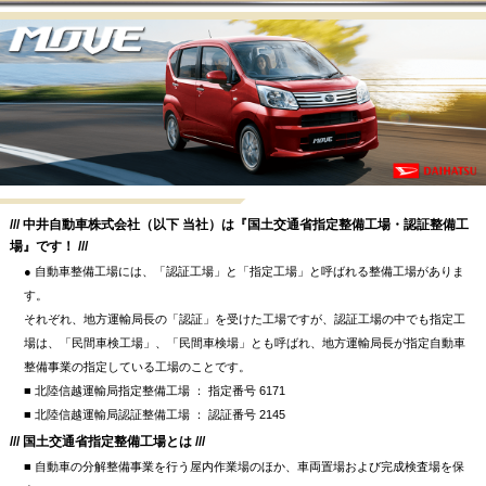
/// 中井自動車株式会社（以下 当社）は『国土交通省指定整備工場・認証整備工
場』です！ ///
● 自動車整備工場には、「認証工場」と「指定工場」と呼ばれる整備工場がありま
す。
それぞれ、地方運輸局長の「認証」を受けた工場ですが、認証工場の中でも指定工
場は、「民間車検工場」、「民間車検場」とも呼ばれ、地方運輸局長が指定自動車
整備事業の指定している工場のことです。
■ 北陸信越運輸局指定整備工場 ： 指定番号 6171
■ 北陸信越運輸局認証整備工場 ： 認証番号 2145
/// 国土交通省指定整備工場とは ///
■ 自動車の分解整備事業を行う屋内作業場のほか、車両置場および完成検査場を保