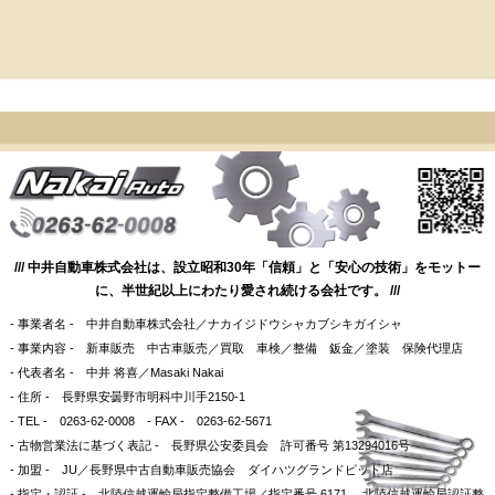
/// 中井自動車株式会社は、設立昭和30年「信頼」と「安心の技術」をモットー
に、半世紀以上にわたり愛され続ける会社です。 ///
- 事業者名 - 中井自動車株式会社／ナカイジドウシャカブシキガイシャ
- 事業内容 - 新車販売 中古車販売／買取 車検／整備 鈑金／塗装 保険代理店
- 代表者名 - 中井 将喜／Masaki Nakai
- 住所 - 長野県安曇野市明科中川手2150-1
- TEL - 0263-62-0008 - FAX - 0263-62-5671
- 古物営業法に基づく表記 - 長野県公安委員会 許可番号 第13294016号
- 加盟 - JU／長野県中古自動車販売協会 ダイハツグランドピット店
- 指定・認証 - 北陸信越運輸局指定整備工場／指定番号 6171 北陸信越運輸局認証整