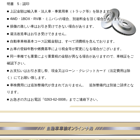
明書 5：認印
■ 上記金額は輸入車・法人車・事業用車（トラック等）を除きます。
■ 4WD・1BOX・RV車・ミニバンの場合、別途料金を頂く場合があります。
■ 損傷の激しい車はお引き受けできない場合があります。
■ 違法改造車はお引き受けできません。
■ 自動車車検基本コース記載金額は、すべて消費税を含んでおります。
■ お車の登録年数や燃費基準により税金等が変更になる場合がございます。
■ 同一車種でも重量により重量税の金額が異なる場合がありますので、車検証をご
確認下さい。
■ お支払いはお引き渡し祭、現金又はローン・クレジットカード（法定費用は除
く）にてお願い致します。
■ 車検費用には追加整備代が含まれておりません。 追加整備代は別途ご請求とな
ります。
■ お急ぎの方はお電話『0263-62-0008』までご連絡下さい。