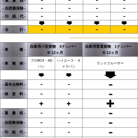
- 重 量 税 -
- 自賠責保険 -
- 印 紙 代 -
- 合 計 -
自家用小型貨物 4ナンバー
自家用普通貨物 1ナンバー
- 車 種 -
※ 12ヶ月
※ 12ヶ月
プロBOX・AD
ハイエース・キ
- 車 種 例 -
ランドクルーザー
バン
ャラバン
- 基本点検料 -
- 検 査 料 -
- 重 量 税 -
- 自賠責保険 -
- 印 紙 代 -