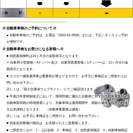
- 合 計 -
/// 自動車車検のご予約について ///
● 自動車車検のご予約は、お電話『0263-62-0008』または、下記／オンライン予約
が便利です。
/// 自動車車検をお受けになる皆様へ ///
■ 自賠責保険料は24ヶ月分の金額表示となります。
※ 自家用小型貨物／4ナンバー及び、自家用普通貨物／1ナンバーは、12ヶ月分の金
額表示となります。
■ エコカー減免適用車は重量税が異なりますので、お手元に車検証をご用意の上お
問い合わせ下さい。
詳しくは 『国土交通省ウェブサイト』 にてご確認頂けます。
■ 平成21年度税制改正において、環境性能に優れた自動車に対する自動車重量税・
自動車取得税の特例措置により、対象車両は適用期間中、税額の減免、税率の軽減
又は非課税となります。 （自動車重量税は減免）
詳しくは、お手元に車検証をご用意の上、お問い合わせ下さい。
■ 別途追加整備の場合は、お見積りの上ご提案致します。
■ ご用意頂くもの 1：上記金額 2：車検証 3：自賠責保険証 4：自動車納税証