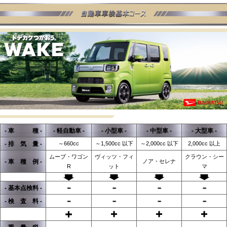
- 車 種 -
- 軽自動車 -
- 小型車 -
- 中型車 -
- 大型車 -
- 排 気 量 -
～660cc
～1,500cc 以下
～2,000cc 以下
2,000cc 以上
ムーブ・ワゴン
ヴィッツ・フィ
クラウン・シー
- 車 種 例 -
ノア・セレナ
R
ット
マ
- 基本点検料 -
- 検 査 料 -