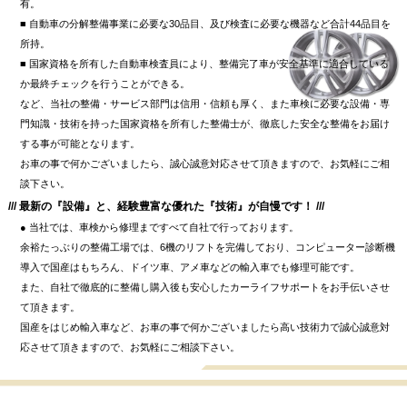
有。
■ 自動車の分解整備事業に必要な30品目、及び検査に必要な機器など合計44品目を
所持。
■ 国家資格を所有した自動車検査員により、整備完了車が安全基準に適合している
か最終チェックを行うことができる。
など、当社の整備・サービス部門は信用・信頼も厚く、また車検に必要な設備・専
門知識・技術を持った国家資格を所有した整備士が、徹底した安全な整備をお届け
する事が可能となります。
お車の事で何かございましたら、誠心誠意対応させて頂きますので、お気軽にご相
談下さい。
/// 最新の『設備』と、経験豊富な優れた『技術』が自慢です！ ///
● 当社では、車検から修理まですべて自社で行っております。
余裕たっぶりの整備工場では、6機のリフトを完備しており、コンピューター診断機
導入で国産はもちろん、ドイツ車、アメ車などの輸入車でも修理可能です。
また、自社で徹底的に整備し購入後も安心したカーライフサポートをお手伝いさせ
て頂きます。
国産をはじめ輸入車など、お車の事で何かございましたら高い技術力で誠心誠意対
応させて頂きますので、お気軽にご相談下さい。