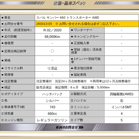
■ 車名
スバル サンバー 660 トランスポーター 4WD
■ お問合せ番号
260413-05 ※ お問い合せされる場合は必ずご記入下さい。
■ 年式 (初度登録年）
R.02／2020
■ ワンオーナー
-
■ 走行距離
68,000Km
■ キャンピングカー
-
■ 修復歴
-
■ 正規輸入車
-
■ 登録（届出）済未使
〇
-
■ 定期点検記録簿
用車
■ 1ナンバー登録可能
-
-
■ 車検
車
■ リサイクル料
リ済込
■ 寒冷地仕様車
-
■ 禁煙車
-
■ 福祉車両
-
■ 法定整備
法定整備付 法定24ヶ月点検整備付 ※商用車は12ヶ月点検整備付
■ 保証
販売店保証 保証期間：6ヵ月 保証距離：5,000km
□ ボディタイプ
ハッチバック
□ 駆動方式
四輪駆動(4WD)
□ 色
シルバー
□ ハンドル
右
□ 車体番号下3桁
743
□ ミッション
インパネ5MT
□ 排気量
660cc
□ 乗車定員
4
□ エンジン種別
レギュラーガソリン
□ ドア数
5