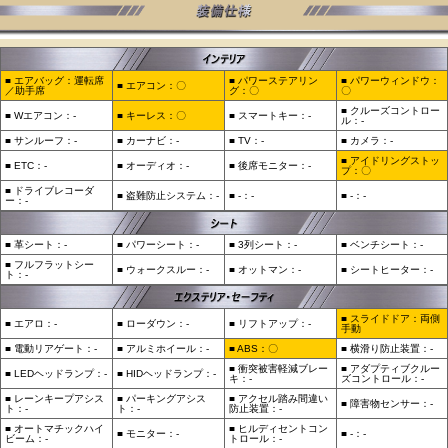
■ エアバッグ：運転席
■ パワーステアリン
■ パワーウィンドウ：
■ エアコン：〇
／助手席
グ：〇
〇
■ クルーズコントロー
■ Wエアコン：-
■ キーレス：〇
■ スマートキー：-
ル：-
■ サンルーフ：-
■ カーナビ：-
■ TV：-
■ カメラ：-
■ アイドリングストッ
■ ETC：-
■ オーディオ：-
■ 後席モニター：-
プ：〇
■ ドライブレコーダ
■ 盗難防止システム：-
■ -：-
■ -：-
ー：-
■ 革シート：-
■ パワーシート：-
■ 3列シート：-
■ ベンチシート：-
■ フルフラットシー
■ ウォークスルー：-
■ オットマン：-
■ シートヒーター：-
ト：-
■ スライドドア：両側
■ エアロ：-
■ ローダウン：-
■ リフトアップ：‐
手動
■ 電動リアゲート：-
■ アルミホイール：-
■ ABS：〇
■ 横滑り防止装置：-
■ 衝突被害軽減ブレー
■ アダプティブクルー
■ LEDヘッドランプ：-
■ HIDヘッドランプ：-
キ：-
ズコントロール：-
■ レーンキープアシス
■ パーキングアシス
■ アクセル踏み間違い
■ 障害物センサー：-
ト：-
ト：-
防止装置：-
■ オートマチックハイ
■ ヒルディセントコン
■ モニター：-
■ -：-
ビーム：-
トロール：-