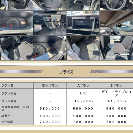
プラン名
基本プラン
Aプラン
Bプラン
ETC ドライブレコ
‐
ETC
プラン内容
ーダー
プラン料金
-
１９，０００-
４１，０００-
車両本体価格 ※ 税
５８０，０００‐
５８０，０００‐
５８０，０００‐
込
諸費用
１３０，０００‐
１３０，０００‐
１３０，０００‐
支払総額
７１０，０００‐
７２９，０００-
７５１，０００-