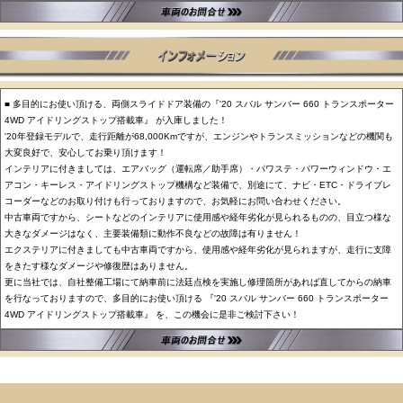
■ 多目的にお使い頂ける、両側スライドドア装備の『'20 スバル サンバー 660 トランスポーター
4WD アイドリングストップ搭載車』 が入庫しました！
'20年登録モデルで、走行距離が68,000Kmですが、エンジンやトランスミッションなどの機関も
大変良好で、安心してお乗り頂けます！
インテリアに付きましては、エアバッグ（運転席／助手席）・パワステ・パワーウィンドウ・エ
アコン・キーレス・アイドリングストップ機構など装備で、別途にて、ナビ・ETC・ドライブレ
コーダーなどのお取り付けも行っておりますので、お気軽にお問い合わせください。
中古車両ですから、シートなどのインテリアに使用感や経年劣化が見られるものの、目立つ様な
大きなダメージはなく、主要装備類に動作不良などの故障は有りません！
エクステリアに付きましても中古車両ですから、使用感や経年劣化が見られますが、走行に支障
をきたす様なダメージや修復歴はありません。
更に当社では、自社整備工場にて納車前に法廷点検を実施し修理箇所があれば直してからの納車
を行なっておりますので、多目的にお使い頂ける 『'20 スバル サンバー 660 トランスポーター
4WD アイドリングストップ搭載車』 を、この機会に是非ご検討下さい！