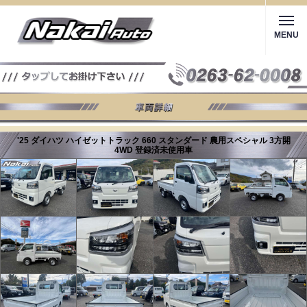
MENU
'25 ダイハツ ハイゼットトラック 660 スタンダード 農用スペシャル 3方開
4WD 登録済未使用車