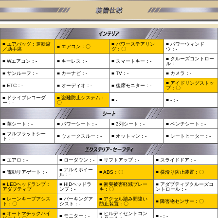
■ エアバッグ：運転席
■ パワーステアリン
■ パワーウィンド
■ エアコン：〇
／助手席
グ：〇
ウ：-
■ クルーズコントロー
■ Wエアコン：-
■ キーレス：-
■ スマートキー：-
ル：-
■ サンルーフ：-
■ カーナビ：-
■ TV：-
■ カメラ：-
■ アイドリングストッ
■ ETC：-
■ オーディオ：-
■ 後席モニター：-
プ：〇
■ ドライブレコーダ
■ 盗難防止システム：
■ -
■ -：-
ー：‐
〇
■ 革シート：-
■ パワーシート：-
■ 3列シート：-
■ ベンチシート：-
■ フルフラットシー
■ ウォークスルー：-
■ オットマン：-
■ シートヒーター：-
ト：-
■ エアロ：-
■ ローダウン：-
■ リフトアップ：‐
■ スライドドア：-
■ アルミホイー
■ 電動リアゲート：-
■ ABS：〇
■ 横滑り防止装置：〇
ル：-
■ LEDヘッドランプ：
■ HIDヘッドラ
■ 衝突被害軽減ブレー
■ アダプティブクルーズコ
アダブティブ
ンプ：-
キ：〇
ントロール：-
■ レーンキープアシス
■ パーキングア
■ アクセル踏み間違い
■ 障害物センサー：〇
ト：〇
シスト：-
防止装置：〇
■ オートマチックハイ
■ ヒルディセントコン
■ モニター：-
■ -：-