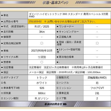
ダイハツ ハイゼットトラック 660 スタンダード 農用スペシャル 3方開
■ 車名
4WD
■ お問合せ番号
251103-02 ※ お問い合せされる場合は必ずご記入下さい。
■ 年式 (初度登録年）
R.07／2025
■ ワンオーナー
-
■ 走行距離
3Km
■ キャンピングカー
-
■ 修復歴
-
■ 正規輸入車
-
■ 登録（届出）済未使
〇
〇
■ 定期点検記録簿
用車
■ 1ナンバー登録可能
2027(R09)年10月
-
■ 車検
車
■ リサイクル料
リ済別
■ 寒冷地仕様車
-
■ 禁煙車
〇
■ -
-
■ 法定整備
法定整備付 法定12ヶ月点検整備付 ※商用車は6ヶ月点検整備付
■ 保証
メーカー保証 保証期限：2030年10月／保証距離：100,000km
□ ボディタイプ
トラック
□ 駆動方式
四輪駆動(4WD)
□ 色
ホワイト
□ ハンドル
右
□ 車体番号下3桁
926
□ ミッション
フロアCVT
□ 排気量
660cc
□ 乗車定員
2名
□ エンジン種別
R.ガソリン
□ ドア数
2