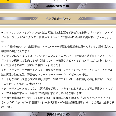
ビーム：〇
トロール：-
■ アイドリングストップやアクセル踏み間違い防止装置など安全装備搭載の 『'25 ダイハツ ハイ
ゼットトラック 660 スタンダード 農用スペシャル 3方開 4WD 登録済未使用車』 が入庫しまし
た！
2025年登録モデルで、走行距離が3Kmのメーカー保証付登録済未使用車ですから、新車購入をご
検討中の方は必見です！
インテリアにつきましては、パワステ・エアコン・エアバッグ（運転席／助手席）・アイドリン
グストップ機構など装備ですが、別途にてETC車載器やナビ・バックカメラなどのお取り付けも
行っておりますので、お気軽にお問い合わせください。
また、セーフティーサポートとして、衝突被害軽減ブレーキ・レーンキープアシスト・アクセル
踏み間違い防止装置・障害物センサー・オートマチックハイビームを搭載。
シートなどの内装状態も大変綺麗な状態で、別途にてナビやETC車載器などのお取付も行ってお
りますので、お気軽にご相談下さい！
エクステリアに付きましても、大変綺麗な状態で、スタイルに付きましては荷台専用ライトなど
ノーマル装備ですから、年齢や性別を問わずお乗り頂けると思います！
メーカー新車保証付で安心してお乗り頂け、多目的にお使え頂ける 『'25 ダイハツ ハイゼットト
ラック 660 スタンダード 農用スペシャル 3方開 4WD 登録済未使用車』 を、この機会に是非ご検
討下さい！