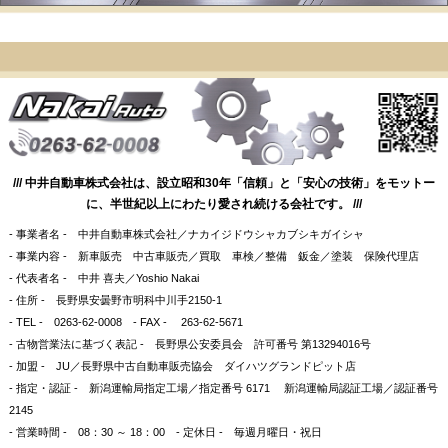
/// 中井自動車株式会社は、設立昭和30年「信頼」と「安心の技術」をモットー
に、半世紀以上にわたり愛され続ける会社です。 ///
- 事業者名 - 中井自動車株式会社／ナカイジドウシャカブシキガイシャ
- 事業内容 - 新車販売 中古車販売／買取 車検／整備 鈑金／塗装 保険代理店
- 代表者名 - 中井 喜夫／Yoshio Nakai
- 住所 - 長野県安曇野市明科中川手2150-1
- TEL - 0263-62-0008 - FAX - 263-62-5671
- 古物営業法に基づく表記 - 長野県公安委員会 許可番号 第13294016号
- 加盟 - JU／長野県中古自動車販売協会 ダイハツグランドピット店
- 指定・認証 - 新潟運輸局指定工場／指定番号 6171 新潟運輸局認証工場／認証番号
2145
- 営業時間 - 08：30 ～ 18：00 - 定休日 - 毎週月曜日・祝日